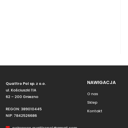
NAWIGACJA
Quattro Pol sp. z o.o.
ul. Kościuszki 11A
O nas
62 – 200 Gniezno
Sklep
REGON: 389010445
Kontakt
NIP: 7842526686
pokrowce.quattropol@gmail.com