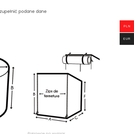
uzupełnić podane dane
PLN
EUR
Pokrowce na wymiar