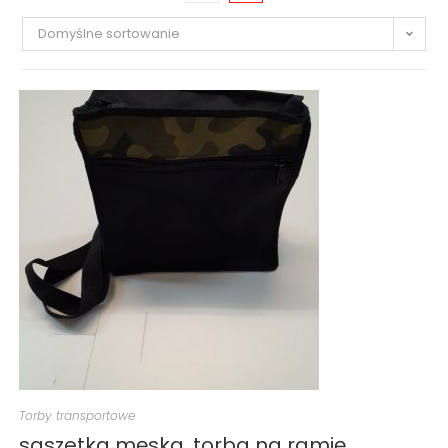
Domyślne sortowanie
Torby transportowe
saszetka męska, torba na ramię,