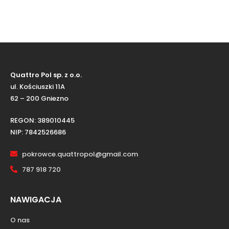
Quattro Pol sp. z o.o.
ul. Kościuszki 11A
62 – 200 Gniezno
REGON: 389010445
NIP: 7842526686
pokrowce.quattropol@gmail.com
787 918 720
NAWIGACJA
O nas