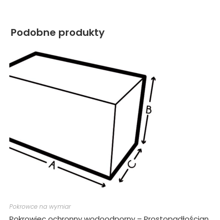
Podobne produkty
Pokrowce na wymiar
Pokrowiec ochronny wodoodporny – Prostopadłościan