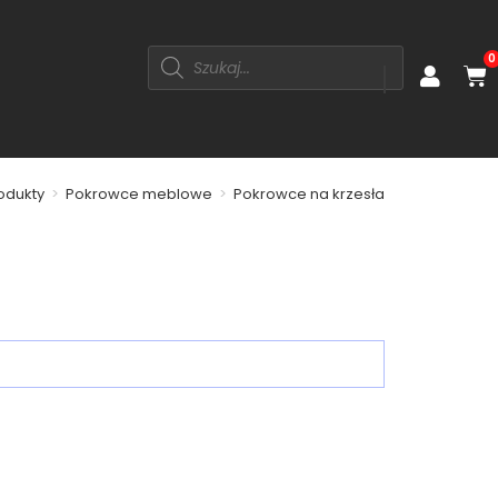
0
odukty
>
Pokrowce meblowe
>
Pokrowce na krzesła