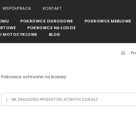
WSPÓŁPRACA
KONTAKT
DOMU
POKROWCE OGRODOWE
POKROWCE MEBLOWE
ORTOWE
POKROWCE NA ŁODZIE
I MOTOCYKLOWE
BLOG
>
Pr
Pokrowce ochronne na krzesła
NIE ZNALEZIONO PRODUKTÓW, KTÓRYCH SZUKASZ.