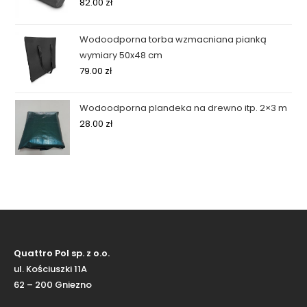
82.00
zł
Wodoodporna torba wzmacniana pianką
wymiary 50x48 cm
79.00
zł
Wodoodporna plandeka na drewno itp. 2×3 m
28.00
zł
Quattro Pol sp. z o.o.
ul. Kościuszki 11A
62 – 200 Gniezno