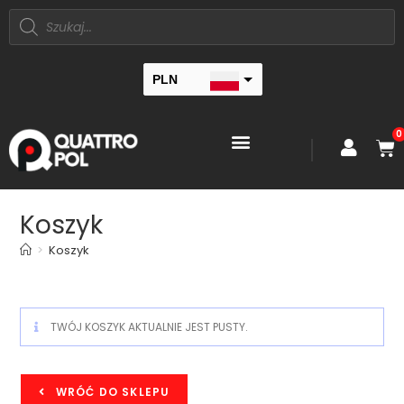
PLN
EUR
0
Koszyk
>
Koszyk
TWÓJ KOSZYK AKTUALNIE JEST PUSTY.
WRÓĆ DO SKLEPU