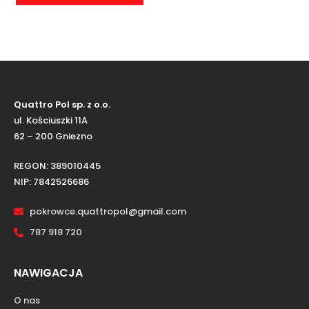
Quattro Pol sp. z o.o.
ul. Kościuszki 11A
62 – 200 Gniezno
REGON: 389010445
NIP: 7842526686
pokrowce.quattropol@gmail.com
787 918 720
NAWIGACJA
O nas