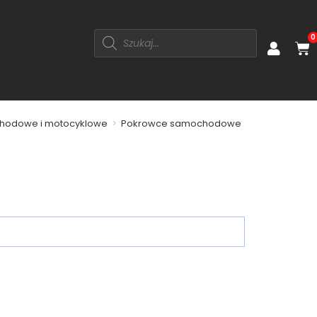
0
hodowe i motocyklowe
>
Pokrowce samochodowe
>
Pokrowce na