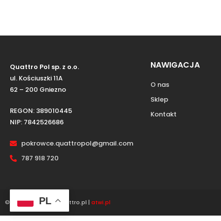
NAWIGACJA
Quattro Pol sp. z o.o.
ul. Kościuszki 11A
O nas
62 – 200 Gniezno
Sklep
REGON: 389010445
Kontakt
NIP: 7842526686
pokrowce.quattropol@gmail.com
787 918 720
PL
© Copyright 2022 Quattro.pl |
atwi.pl