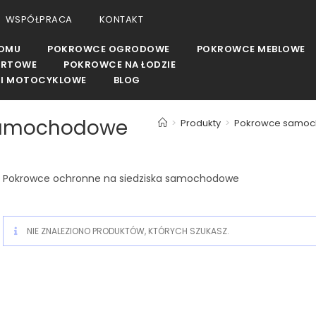
WSPÓŁPRACA
KONTAKT
DOMU
POKROWCE OGRODOWE
POKROWCE MEBLOWE
ORTOWE
POKROWCE NA ŁODZIE
I MOTOCYKLOWE
BLOG
 samochodowe
>
Produkty
>
Pokrowce samoc
Pokrowce ochronne na siedziska samochodowe
NIE ZNALEZIONO PRODUKTÓW, KTÓRYCH SZUKASZ.