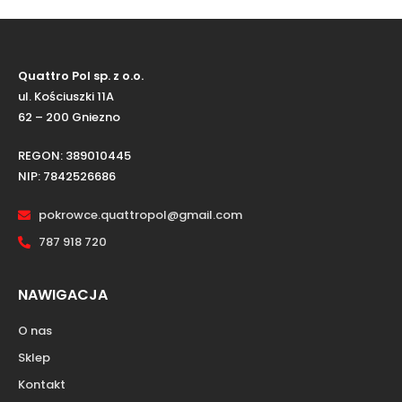
Quattro Pol sp. z o.o.
ul. Kościuszki 11A
62 – 200 Gniezno
REGON: 389010445
NIP: 7842526686
pokrowce.quattropol@gmail.com
787 918 720
NAWIGACJA
O nas
Sklep
Kontakt