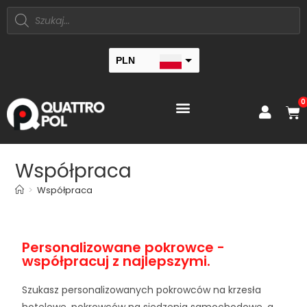
PLN
EUR
0
Współpraca
>
Współpraca
Personalizowane pokrowce -
współpracuj z najlepszymi.
Szukasz personalizowanych pokrowców na krzesła