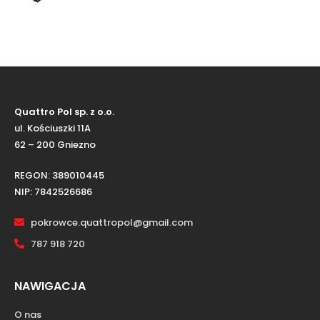
Quattro Pol sp. z o.o.
ul. Kościuszki 11A
62 – 200 Gniezno
REGON: 389010445
NIP: 7842526686
pokrowce.quattropol@gmail.com
787 918 720
NAWIGACJA
O nas