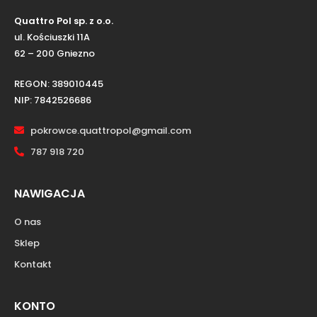
Quattro Pol sp. z o.o.
ul. Kościuszki 11A
62 – 200 Gniezno
REGON: 389010445
NIP: 7842526686
pokrowce.quattropol@gmail.com
787 918 720
NAWIGACJA
O nas
Sklep
Kontakt
KONTO